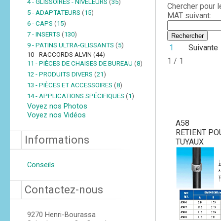
4 - GLISSOIRES - NIVELEURS
(
35
)
Chercher pour 
5 - ADAPTATEURS
(
15
)
MAT suivant:
6 - CAPS
(
15
)
7 - INSERTS
(
130
)
9 - PATINS ULTRA-GLISSANTS
(
5
)
1
Suivante
10 - RACCORDS ALVIN
(
44
)
1 / 1
11 - PIÈCES DE CHAISES DE BUREAU
(
8
)
12 - PRODUITS DIVERS
(
21
)
13 - PIÈCES ET ACCESSOIRES
(
8
)
14 - APPLICATIONS SPÉCIFIQUES
(
1
)
Voyez nos Photos
Voyez nos Vidéos
A58
RETIENT PO
Informations
TUYAUX
Conseils
Contactez-nous
9270 Henri-Bourassa