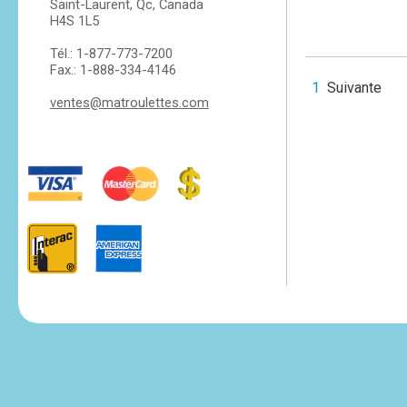
Saint-Laurent, Qc, Canada
H4S 1L5
Tél.: 1-877-773-7200
Fax.: 1-888-334-4146
1
Suivante
ventes@matroulettes.com
tesvikiye
escort