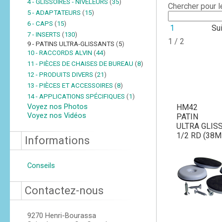
4 - GLISSOIRES - NIVELEURS
(
35
)
Chercher pour 
5 - ADAPTATEURS
(
15
)
6 - CAPS
(
15
)
1
Su
7 - INSERTS
(
130
)
1 / 2
9 - PATINS ULTRA-GLISSANTS
(
5
)
10 - RACCORDS ALVIN
(
44
)
11 - PIÈCES DE CHAISES DE BUREAU
(
8
)
12 - PRODUITS DIVERS
(
21
)
13 - PIÈCES ET ACCESSOIRES
(
8
)
14 - APPLICATIONS SPÉCIFIQUES
(
1
)
Voyez nos Photos
HM42
Voyez nos Vidéos
PATIN
ULTRA GLIS
1/2 RD (38M
Informations
Conseils
Contactez-nous
9270 Henri-Bourassa