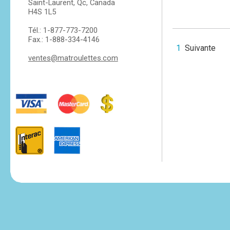
Saint-Laurent, Qc, Canada
H4S 1L5
Tél.: 1-877-773-7200
Fax.: 1-888-334-4146
1
Suivante
ventes@matroulettes.com
tesvikiye
escort