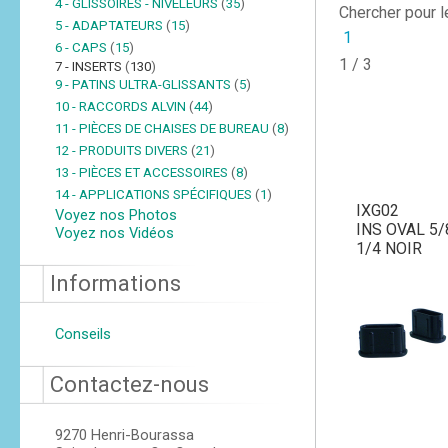
4 - GLISSOIRES - NIVELEURS
(
35
)
Chercher pour 
5 - ADAPTATEURS
(
15
)
1
6 - CAPS
(
15
)
1 / 3
7 - INSERTS
(
130
)
9 - PATINS ULTRA-GLISSANTS
(
5
)
10 - RACCORDS ALVIN
(
44
)
11 - PIÈCES DE CHAISES DE BUREAU
(
8
)
12 - PRODUITS DIVERS
(
21
)
13 - PIÈCES ET ACCESSOIRES
(
8
)
14 - APPLICATIONS SPÉCIFIQUES
(
1
)
IXG02
Voyez nos Photos
INS OVAL 5/
Voyez nos Vidéos
1/4 NOIR
Informations
Conseils
Contactez-nous
9270 Henri-Bourassa