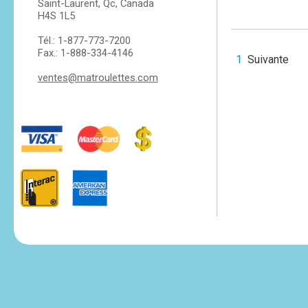
Saint-Laurent, Qc, Canada
H4S 1L5
Tél.: 1-877-773-7200
Fax.: 1-888-334-4146
1
Suivante
ventes@matroulettes.com
tesvikiye
escort