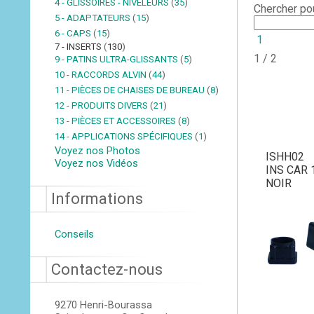
4 - GLISSOIRES - NIVELEURS
(
35
)
Chercher po
5 - ADAPTATEURS
(
15
)
6 - CAPS
(
15
)
1
7 - INSERTS
(
130
)
1 / 2
9 - PATINS ULTRA-GLISSANTS
(
5
)
10 - RACCORDS ALVIN
(
44
)
11 - PIÈCES DE CHAISES DE BUREAU
(
8
)
12 - PRODUITS DIVERS
(
21
)
13 - PIÈCES ET ACCESSOIRES
(
8
)
14 - APPLICATIONS SPÉCIFIQUES
(
1
)
Voyez nos Photos
ISHH02
Voyez nos Vidéos
INS CAR 
NOIR
Informations
Conseils
Contactez-nous
9270 Henri-Bourassa