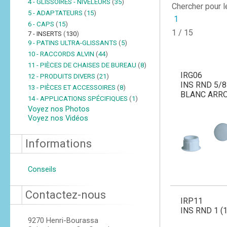
4 - GLISSOIRES - NIVELEURS
(
35
)
Chercher pour 
5 - ADAPTATEURS
(
15
)
1
6 - CAPS
(
15
)
1 / 15
7 - INSERTS
(
130
)
9 - PATINS ULTRA-GLISSANTS
(
5
)
10 - RACCORDS ALVIN
(
44
)
11 - PIÈCES DE CHAISES DE BUREAU
(
8
)
IRG06
12 - PRODUITS DIVERS
(
21
)
INS RND 5/8
13 - PIÈCES ET ACCESSOIRES
(
8
)
BLANC ARR
14 - APPLICATIONS SPÉCIFIQUES
(
1
)
Voyez nos Photos
Voyez nos Vidéos
Informations
Conseils
Contactez-nous
IRP11
INS RND 1 (
9270 Henri-Bourassa