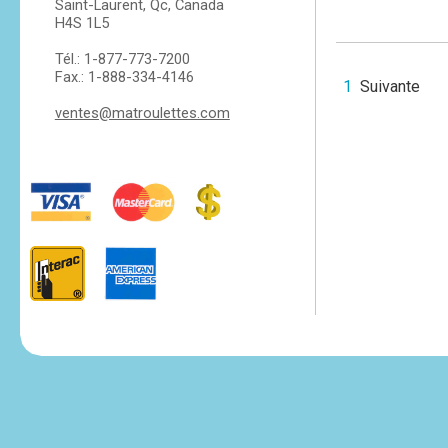
Saint-Laurent, Qc, Canada
H4S 1L5
Tél.: 1-877-773-7200
Fax.: 1-888-334-4146
1
Suivante
ventes@matroulettes.com
tesvikiye
escort