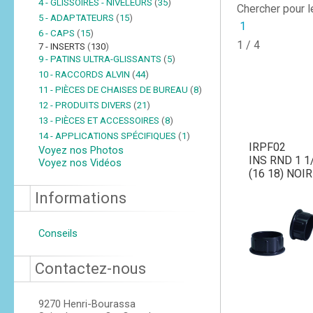
4 - GLISSOIRES - NIVELEURS
(
35
)
Chercher pour 
5 - ADAPTATEURS
(
15
)
1
6 - CAPS
(
15
)
1 / 4
7 - INSERTS
(
130
)
9 - PATINS ULTRA-GLISSANTS
(
5
)
10 - RACCORDS ALVIN
(
44
)
11 - PIÈCES DE CHAISES DE BUREAU
(
8
)
12 - PRODUITS DIVERS
(
21
)
13 - PIÈCES ET ACCESSOIRES
(
8
)
14 - APPLICATIONS SPÉCIFIQUES
(
1
)
IRPF02
Voyez nos Photos
INS RND 1 1
Voyez nos Vidéos
(16 18) NOIR
Informations
Conseils
Contactez-nous
9270 Henri-Bourassa