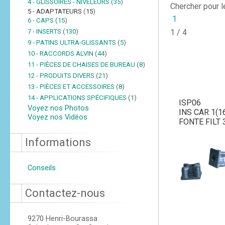
4 - GLISSOIRES - NIVELEURS
(
35
)
Chercher pour 
5 - ADAPTATEURS
(
15
)
1
6 - CAPS
(
15
)
7 - INSERTS
(
130
)
1 / 4
9 - PATINS ULTRA-GLISSANTS
(
5
)
10 - RACCORDS ALVIN
(
44
)
11 - PIÈCES DE CHAISES DE BUREAU
(
8
)
12 - PRODUITS DIVERS
(
21
)
13 - PIÈCES ET ACCESSOIRES
(
8
)
14 - APPLICATIONS SPÉCIFIQUES
(
1
)
ISP06
Voyez nos Photos
INS CAR 1(1
Voyez nos Vidéos
FONTE FILT 3
Informations
Conseils
Contactez-nous
9270 Henri-Bourassa