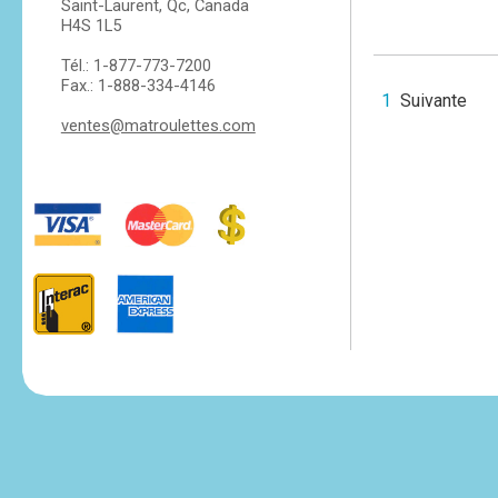
Saint-Laurent, Qc, Canada
H4S 1L5
Tél.: 1-877-773-7200
Fax.: 1-888-334-4146
1
Suivante
ventes@matroulettes.com
tesvikiye
escort