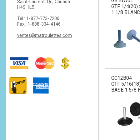
GB10W01
Saint-Laurent, Qc, Canada
GTF 1/4(20) 
H4S 1L5
1 1/8 BLANC
Tél.: 1-877-773-7200
Fax.: 1-888-334-4146
ventes@matroulettes.com
GC12B04
GTF 5/16(18)
BASE 1 5/8 