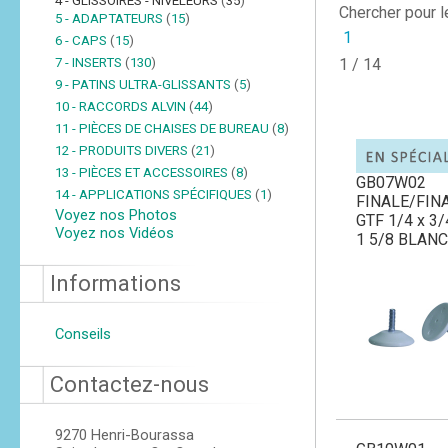
4 - GLISSOIRES - NIVELEURS
(
35
)
Chercher pour 
5 - ADAPTATEURS
(
15
)
1
6 - CAPS
(
15
)
7 - INSERTS
(
130
)
1 / 14
9 - PATINS ULTRA-GLISSANTS
(
5
)
10 - RACCORDS ALVIN
(
44
)
11 - PIÈCES DE CHAISES DE BUREAU
(
8
)
12 - PRODUITS DIVERS
(
21
)
13 - PIÈCES ET ACCESSOIRES
(
8
)
GB07W02
14 - APPLICATIONS SPÉCIFIQUES
(
1
)
FINALE/FIN
Voyez nos Photos
GTF 1/4 x 3
Voyez nos Vidéos
1 5/8 BLANC
Informations
Conseils
Contactez-nous
9270 Henri-Bourassa