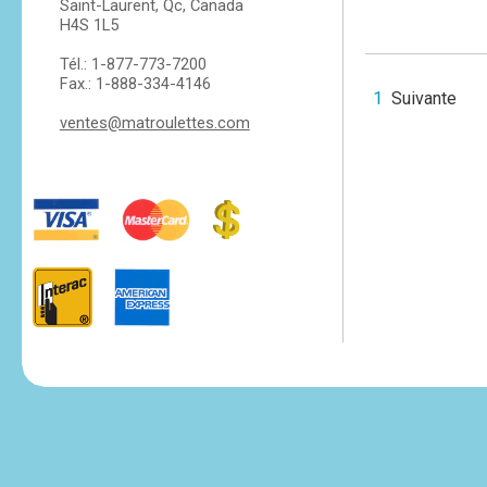
Saint-Laurent, Qc, Canada
H4S 1L5
Tél.: 1-877-773-7200
Fax.: 1-888-334-4146
1
Suivante
ventes@matroulettes.com
tesvikiye
escort