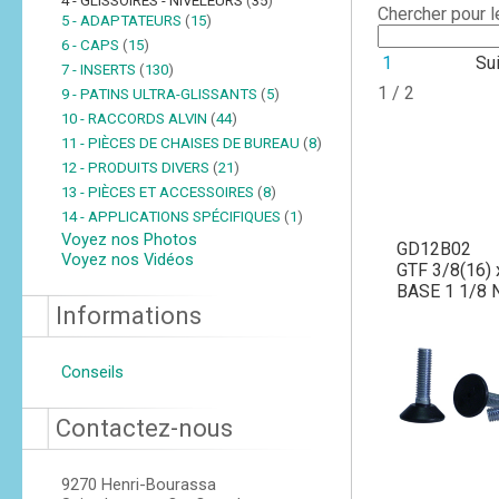
4 - GLISSOIRES - NIVELEURS
(
35
)
Chercher pour 
5 - ADAPTATEURS
(
15
)
6 - CAPS
(
15
)
1
Su
7 - INSERTS
(
130
)
1 / 2
9 - PATINS ULTRA-GLISSANTS
(
5
)
10 - RACCORDS ALVIN
(
44
)
11 - PIÈCES DE CHAISES DE BUREAU
(
8
)
12 - PRODUITS DIVERS
(
21
)
13 - PIÈCES ET ACCESSOIRES
(
8
)
14 - APPLICATIONS SPÉCIFIQUES
(
1
)
Voyez nos Photos
GD12B02
Voyez nos Vidéos
GTF 3/8(16) 
BASE 1 1/8 
Informations
Conseils
Contactez-nous
9270 Henri-Bourassa