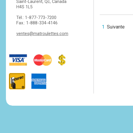
Saint-Laurent, Qc, Canada
H4S 1L5
Tél.: 1-877-773-7200
Fax.: 1-888-334-4146
1
Suivante
ventes@matroulettes.com
tesvikiye
escort