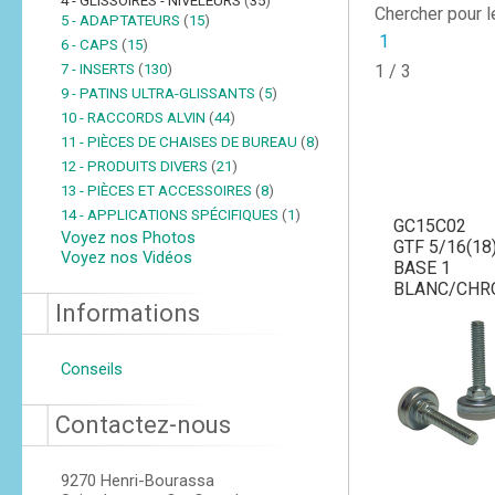
4 - GLISSOIRES - NIVELEURS
(
35
)
Chercher pour 
5 - ADAPTATEURS
(
15
)
1
6 - CAPS
(
15
)
7 - INSERTS
(
130
)
1 / 3
9 - PATINS ULTRA-GLISSANTS
(
5
)
10 - RACCORDS ALVIN
(
44
)
11 - PIÈCES DE CHAISES DE BUREAU
(
8
)
12 - PRODUITS DIVERS
(
21
)
13 - PIÈCES ET ACCESSOIRES
(
8
)
14 - APPLICATIONS SPÉCIFIQUES
(
1
)
GC15C02
Voyez nos Photos
GTF 5/16(18)
Voyez nos Vidéos
BASE 1
BLANC/CHR
Informations
Conseils
Contactez-nous
9270 Henri-Bourassa