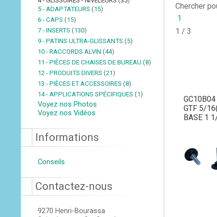
4 - GLISSOIRES - NIVELEURS
(
35
)
Chercher po
5 - ADAPTATEURS
(
15
)
1
6 - CAPS
(
15
)
7 - INSERTS
(
130
)
1 / 3
9 - PATINS ULTRA-GLISSANTS
(
5
)
10 - RACCORDS ALVIN
(
44
)
11 - PIÈCES DE CHAISES DE BUREAU
(
8
)
12 - PRODUITS DIVERS
(
21
)
13 - PIÈCES ET ACCESSOIRES
(
8
)
14 - APPLICATIONS SPÉCIFIQUES
(
1
)
GC10B04
Voyez nos Photos
GTF 5/16(
Voyez nos Vidéos
BASE 1 1
Informations
Conseils
Contactez-nous
9270 Henri-Bourassa