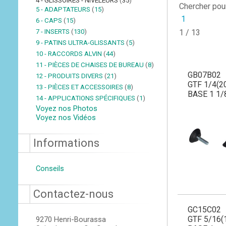
4 - GLISSOIRES - NIVELEURS
(
35
)
Chercher pou
5 - ADAPTATEURS
(
15
)
1
6 - CAPS
(
15
)
7 - INSERTS
(
130
)
1 / 13
9 - PATINS ULTRA-GLISSANTS
(
5
)
10 - RACCORDS ALVIN
(
44
)
11 - PIÈCES DE CHAISES DE BUREAU
(
8
)
GB07B02
12 - PRODUITS DIVERS
(
21
)
GTF 1/4(20
13 - PIÈCES ET ACCESSOIRES
(
8
)
BASE 1 1/
14 - APPLICATIONS SPÉCIFIQUES
(
1
)
Voyez nos Photos
Voyez nos Vidéos
Informations
Conseils
Contactez-nous
GC15C02
GTF 5/16(1
9270 Henri-Bourassa