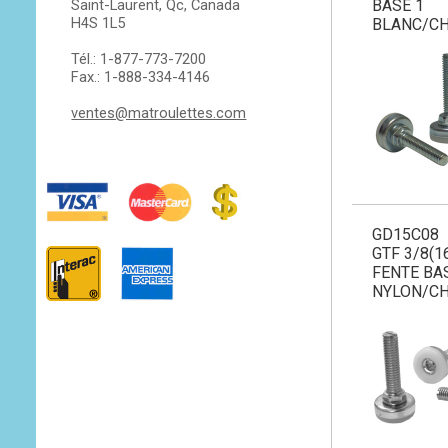
Saint-Laurent, Qc, Canada
BASE 1
H4S 1L5
BLANC/C
Tél.: 1-877-773-7200
Fax.: 1-888-334-4146
ventes@matroulettes.com
GD15C08
GTF 3/8(16
FENTE BA
NYLON/C