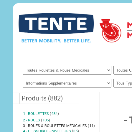
Produits
(
882
)
1 - ROULETTES
(
484
)
-
2 - ROUES
(
105
)
3 - ROUES & ROULETTES MÉDICALES
(
11
)
4 - GLISSOIRES - NIVELEURS
(
35
)