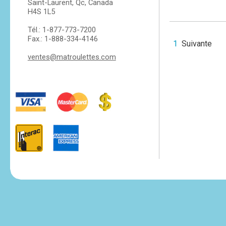
Saint-Laurent, Qc, Canada
H4S 1L5
Tél.: 1-877-773-7200
Fax.: 1-888-334-4146
1
Suivante
ventes@matroulettes.com
tesvikiye
escort