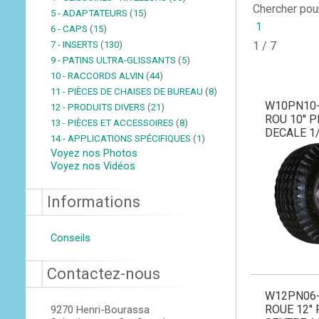
Chercher pou
5 - ADAPTATEURS
(
15
)
1
6 - CAPS
(
15
)
7 - INSERTS
(
130
)
1 / 7
9 - PATINS ULTRA-GLISSANTS
(
5
)
10 - RACCORDS ALVIN
(
44
)
11 - PIÈCES DE CHAISES DE BUREAU
(
8
)
W10PN10-
12 - PRODUITS DIVERS
(
21
)
ROU 10'' 
13 - PIÈCES ET ACCESSOIRES
(
8
)
DECALE 1/
14 - APPLICATIONS SPÉCIFIQUES
(
1
)
Voyez nos Photos
Voyez nos Vidéos
Informations
Conseils
Contactez-nous
W12PN06-
ROUE 12''
9270 Henri-Bourassa