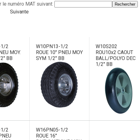
r le numéro MAT suivant:
Suivante
1/2
W10PN13-1/2
W10S202
PNEU MOY.
ROUE 10'' PNEU MOY
ROU10x2 CAOUT
2'' BB
SYM 1/2'' BB
BALL/POLYO DEC
1/2'' BB
1/2
W16PN05-1/2
 PNEU
ROUE 16''