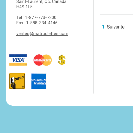
Saint-Laurent, Qc, Canada
H4S 1L5
Tél.: 1-877-773-7200
Fax.: 1-888-334-4146
1
Suivante
ventes@matroulettes.com
tesvikiye
escort