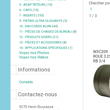
Chercher po
5 - ADAPTATEURS
(
15
)
1
6 - CAPS
(
15
)
7 - INSERTS
(
130
)
1 / 3
9 - PATINS ULTRA-GLISSANTS
(
5
)
10 - RACCORDS ALVIN
(
44
)
11 - PIÈCES DE CHAISES DE BUREAU
(
8
)
12 - PRODUITS DIVERS
(
21
)
13 - PIÈCES ET ACCESSOIRES
(
8
)
14 - APPLICATIONS SPÉCIFIQUES
(
1
)
W3C209
Voyez nos Photos
ROUE 3.2
Voyez nos Vidéos
RB 3/4
Informations
Conseils
Contactez-nous
9270 Henri-Bourassa