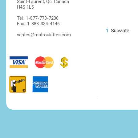
Saint-Laurent, Qc, Canada
H4S 1L5
Tél.: 1-877-773-7200
Fax.: 1-888-334-4146
1
Suivante
ventes@matroulettes.com
tesvikiye
escort