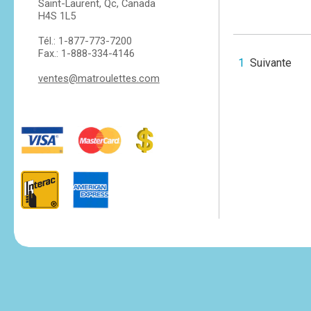
Saint-Laurent, Qc, Canada
H4S 1L5
Tél.: 1-877-773-7200
Fax.: 1-888-334-4146
1
Suivante
ventes@matroulettes.com
tesvikiye
escort