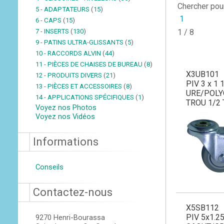
Chercher pou
5 - ADAPTATEURS
(
15
)
1
6 - CAPS
(
15
)
7 - INSERTS
(
130
)
1 / 8
9 - PATINS ULTRA-GLISSANTS
(
5
)
10 - RACCORDS ALVIN
(
44
)
11 - PIÈCES DE CHAISES DE BUREAU
(
8
)
X3UB101
12 - PRODUITS DIVERS
(
21
)
PIV 3 x 1 
13 - PIÈCES ET ACCESSOIRES
(
8
)
URE/POLY
14 - APPLICATIONS SPÉCIFIQUES
(
1
)
TROU 1/2
Voyez nos Photos
Voyez nos Vidéos
Informations
Conseils
Contactez-nous
X5SB112
PIV 5x1.2
9270 Henri-Bourassa