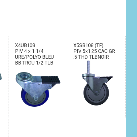
X4UB108
X5SB108 (TF)
PIV 4 x 1 1/4
PIV 5x1.25 CAO GR
URE/POLYO BLEU
.5 THD TLBNOIR
BB TROU 1/2 TLB