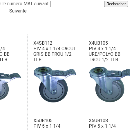
r le numéro MAT suivant:
Suivante
X4SB112
X4UB105
1/4
PIV 4 x 1 1/4 CAOUT.
PIV 4 x 1 1/4
O BB
GRIS BB TROU 1/2
URE/POLYO BB
 TLB
TLB
TROU 1/2 TLB
X5UB105
X5UB108
5
PIV 5 x 1 1/4
PIV 5 x 1 1/4