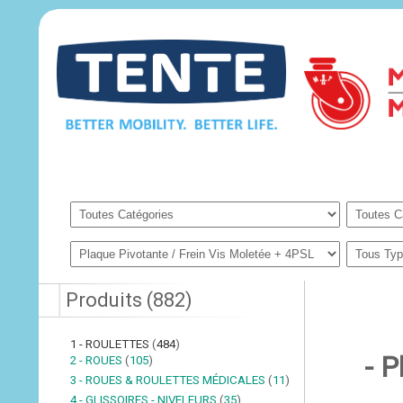
Produits
(
882
)
1 - ROULETTES
(
484
)
- 
2 - ROUES
(
105
)
3 - ROUES & ROULETTES MÉDICALES
(
11
)
4 - GLISSOIRES - NIVELEURS
(
35
)