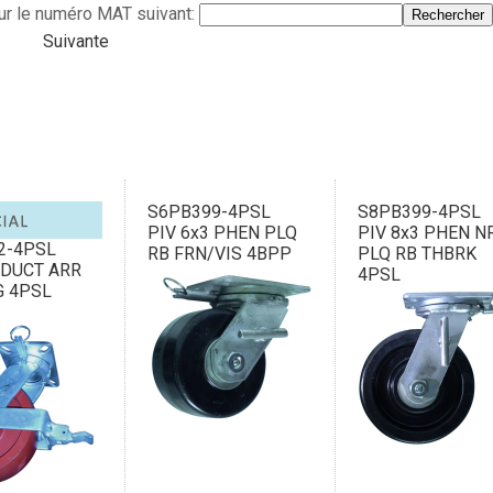
ur le numéro MAT suivant:
Suivante
S6PB399-4PSL
S8PB399-4PSL
PIV 6x3 PHEN PLQ
PIV 8x3 PHEN N
2-4PSL
RB FRN/VIS 4BPP
PLQ RB THBRK
 DUCT ARR
4PSL
G 4PSL