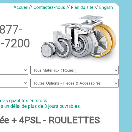
//
//
//
Accueil
Contactez-nous
Plan du site
English
-877-
-7200
 des quantités en stock.
s un délai de plus de 3 jours ouvrables.
letée + 4PSL - ROULETTES