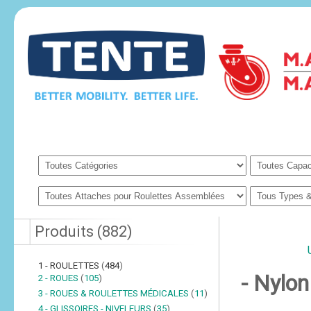
Produits
(
882
)
1 - ROULETTES
(
484
)
- Nylon
2 - ROUES
(
105
)
3 - ROUES & ROULETTES MÉDICALES
(
11
)
4 - GLISSOIRES - NIVELEURS
(
35
)