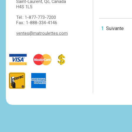
Saint-Laurent, Qc, Canada
H4S 1L5
Tél.: 1-877-773-7200
Fax.: 1-888-334-4146
1
Suivante
ventes@matroulettes.com
tesvikiye
escort