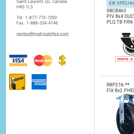
Saint-Laurent, Qc, Canada
H4S 1L5
S8CB463
PIV 8x4 DU
Tél.: 1-877-773-7200
PLQ TB FRN
Fax.: 1-888-334-4146
ventes@matroulettes.com
R8P216-**
FIX 8x2 PHE