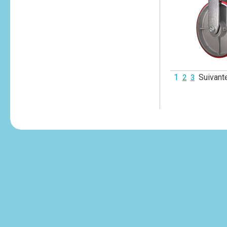
1
Suivant
2
3
tesvikiye
escort