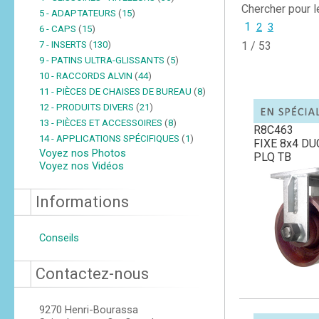
Chercher pour 
5 - ADAPTATEURS
(
15
)
1
2
3
6 - CAPS
(
15
)
7 - INSERTS
(
130
)
1 / 53
9 - PATINS ULTRA-GLISSANTS
(
5
)
10 - RACCORDS ALVIN
(
44
)
11 - PIÈCES DE CHAISES DE BUREAU
(
8
)
12 - PRODUITS DIVERS
(
21
)
13 - PIÈCES ET ACCESSOIRES
(
8
)
R8C463
14 - APPLICATIONS SPÉCIFIQUES
(
1
)
FIXE 8x4 D
Voyez nos Photos
PLQ TB
Voyez nos Vidéos
Informations
Conseils
Contactez-nous
9270 Henri-Bourassa