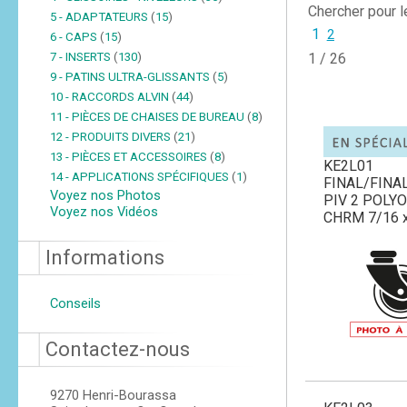
Chercher pour 
5 - ADAPTATEURS
(
15
)
1
2
6 - CAPS
(
15
)
7 - INSERTS
(
130
)
1 / 26
9 - PATINS ULTRA-GLISSANTS
(
5
)
10 - RACCORDS ALVIN
(
44
)
11 - PIÈCES DE CHAISES DE BUREAU
(
8
)
12 - PRODUITS DIVERS
(
21
)
13 - PIÈCES ET ACCESSOIRES
(
8
)
KE2L01
14 - APPLICATIONS SPÉCIFIQUES
(
1
)
FINAL/FINA
Voyez nos Photos
PIV 2 POLYO
Voyez nos Vidéos
CHRM 7/16 x
Informations
Conseils
Contactez-nous
9270 Henri-Bourassa