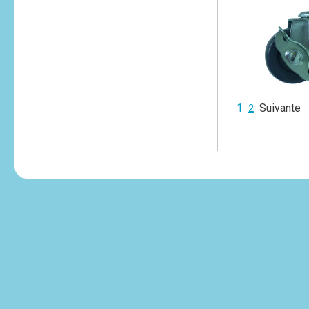
1
Suivante
2
tesvikiye
escort