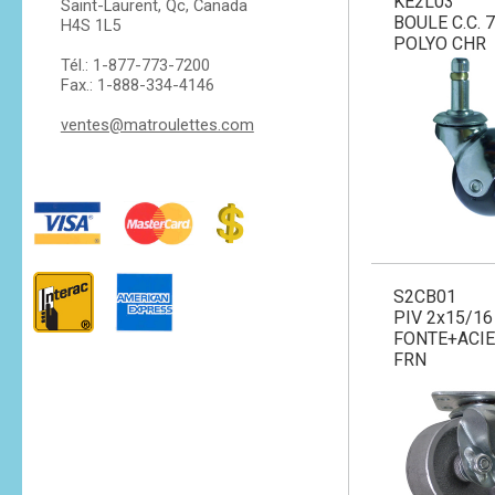
KE2L03
Saint-Laurent, Qc, Canada
BOULE C.C. 
H4S 1L5
POLYO CHR
Tél.: 1-877-773-7200
Fax.: 1-888-334-4146
ventes@matroulettes.com
S2CB01
PIV 2x15/16
FONTE+ACIE
FRN