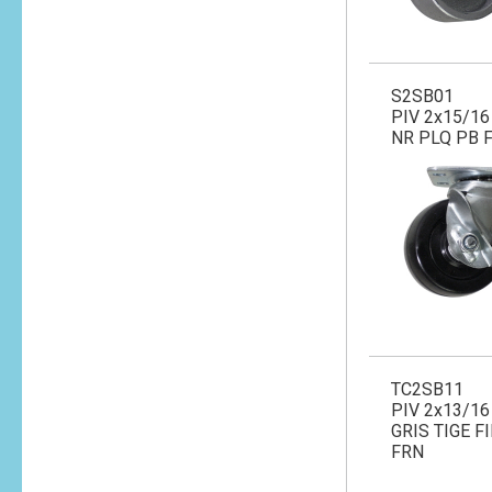
S2SB01
PIV 2x15/1
NR PLQ PB 
TC2SB11
PIV 2x13/1
GRIS TIGE F
FRN