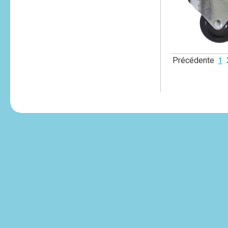
Précédente
1
tesvikiye
escort