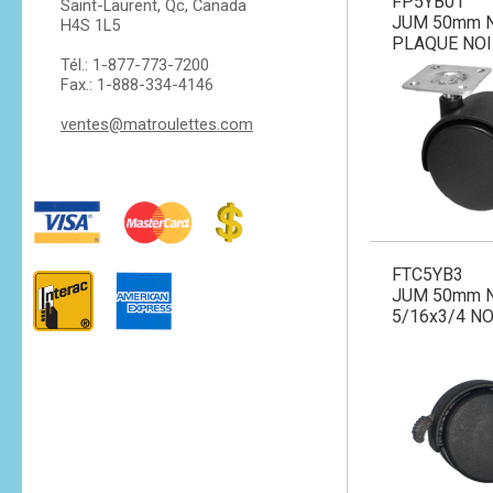
FP5YB01
Saint-Laurent, Qc, Canada
JUM 50mm 
H4S 1L5
PLAQUE NOI
Tél.: 1-877-773-7200
Fax.: 1-888-334-4146
ventes@matroulettes.com
FTC5YB3
JUM 50mm N
5/16x3/4 NO