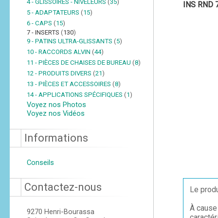
4 - GLISSOIRES - NIVELEURS
(
35
)
INS RND 
5 - ADAPTATEURS
(
15
)
6 - CAPS
(
15
)
7 - INSERTS
(
130
)
9 - PATINS ULTRA-GLISSANTS
(
5
)
10 - RACCORDS ALVIN
(
44
)
11 - PIÈCES DE CHAISES DE BUREAU
(
8
)
12 - PRODUITS DIVERS
(
21
)
13 - PIÈCES ET ACCESSOIRES
(
8
)
14 - APPLICATIONS SPÉCIFIQUES
(
1
)
Voyez nos Photos
Voyez nos Vidéos
Informations
Conseils
Contactez-nous
Le produ
À cause 
9270 Henri-Bourassa
caractér