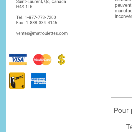
Saint-Laurent, Qc, Canada
peuvent 
H4S 1L5
manufac
inconvén
Tél.: 1-877-773-7200
Fax.: 1-888-334-4146
ventes@matroulettes.com
Pour 
T