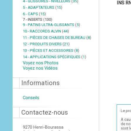
4 - GLISSOIRES - NIVELEURS
(
35
)
INS RN
5 - ADAPTATEURS
(
15
)
6 - CAPS
(
15
)
7 - INSERTS
(
130
)
9 - PATINS ULTRA-GLISSANTS
(
5
)
10 - RACCORDS ALVIN
(
44
)
11 - PIÈCES DE CHAISES DE BUREAU
(
8
)
12 - PRODUITS DIVERS
(
21
)
13 - PIÈCES ET ACCESSOIRES
(
8
)
14 - APPLICATIONS SPÉCIFIQUES
(
1
)
Voyez nos Photos
Voyez nos Vidéos
Informations
Conseils
Le pro
Contactez-nous
À cau
de nos
9270 Henri-Bourassa
sont 