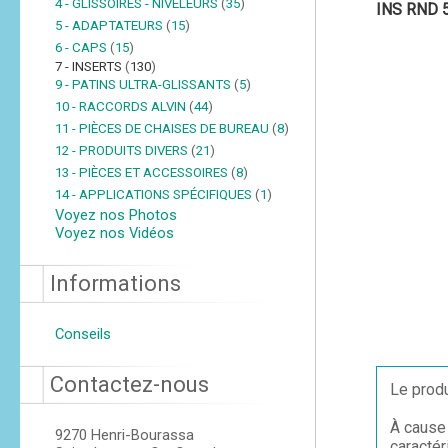
4 - GLISSOIRES - NIVELEURS
(
35
)
INS RND 
5 - ADAPTATEURS
(
15
)
6 - CAPS
(
15
)
7 - INSERTS
(
130
)
9 - PATINS ULTRA-GLISSANTS
(
5
)
10 - RACCORDS ALVIN
(
44
)
11 - PIÈCES DE CHAISES DE BUREAU
(
8
)
12 - PRODUITS DIVERS
(
21
)
13 - PIÈCES ET ACCESSOIRES
(
8
)
14 - APPLICATIONS SPÉCIFIQUES
(
1
)
Voyez nos Photos
Voyez nos Vidéos
Informations
Conseils
Contactez-nous
Le produ
À cause 
9270 Henri-Bourassa
caractér