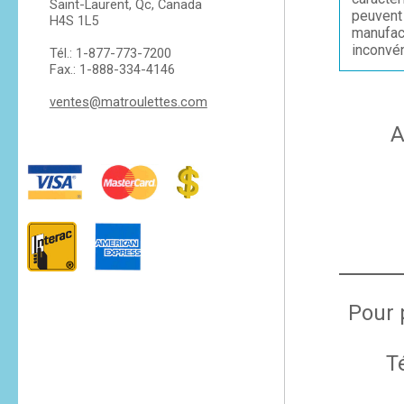
Saint-Laurent, Qc, Canada
peuvent 
H4S 1L5
manufac
inconvén
Tél.: 1-877-773-7200
Fax.: 1-888-334-4146
ventes@matroulettes.com
A
Pour 
T