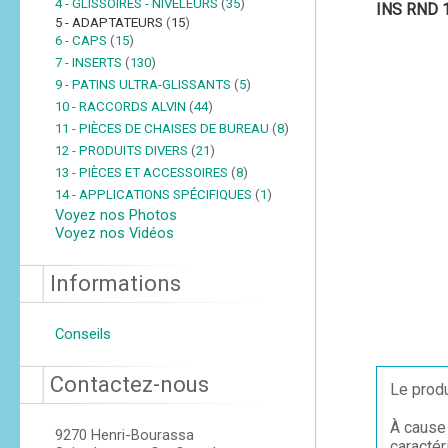
4 - GLISSOIRES - NIVELEURS
(
35
)
INS RND 1
5 - ADAPTATEURS
(
15
)
6 - CAPS
(
15
)
7 - INSERTS
(
130
)
9 - PATINS ULTRA-GLISSANTS
(
5
)
10 - RACCORDS ALVIN
(
44
)
11 - PIÈCES DE CHAISES DE BUREAU
(
8
)
12 - PRODUITS DIVERS
(
21
)
13 - PIÈCES ET ACCESSOIRES
(
8
)
14 - APPLICATIONS SPÉCIFIQUES
(
1
)
Voyez nos Photos
Voyez nos Vidéos
Informations
Conseils
Contactez-nous
Le produ
À cause 
9270 Henri-Bourassa
caractér