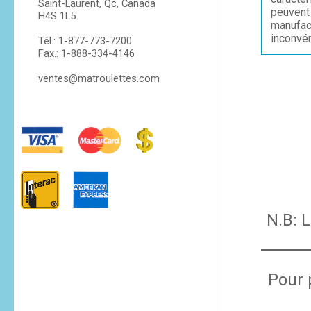
Saint-Laurent, Qc, Canada
peuvent 
H4S 1L5
manufac
inconvén
Tél.: 1-877-773-7200
Fax.: 1-888-334-4146
ventes@matroulettes.com
N.B: 
Pour 