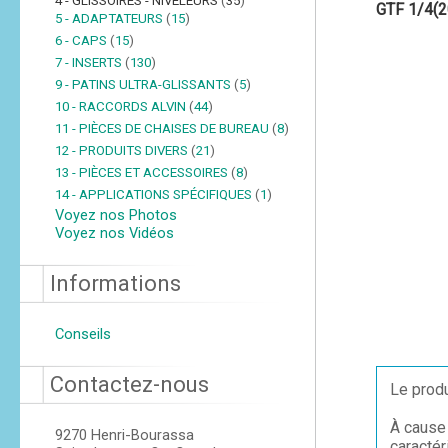
4 - GLISSOIRES - NIVELEURS
(
35
)
GTF 1/4(2
5 - ADAPTATEURS
(
15
)
6 - CAPS
(
15
)
7 - INSERTS
(
130
)
9 - PATINS ULTRA-GLISSANTS
(
5
)
10 - RACCORDS ALVIN
(
44
)
11 - PIÈCES DE CHAISES DE BUREAU
(
8
)
12 - PRODUITS DIVERS
(
21
)
13 - PIÈCES ET ACCESSOIRES
(
8
)
14 - APPLICATIONS SPÉCIFIQUES
(
1
)
Voyez nos Photos
Voyez nos Vidéos
Informations
Conseils
Contactez-nous
Le produ
À cause 
9270 Henri-Bourassa
caractér