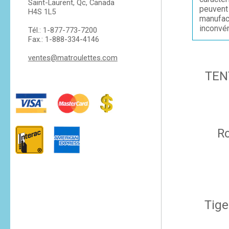
Saint-Laurent, Qc, Canada
peuvent 
H4S 1L5
manufac
inconvén
Tél.: 1-877-773-7200
Fax.: 1-888-334-4146
ventes@matroulettes.com
TEN
R
Tige