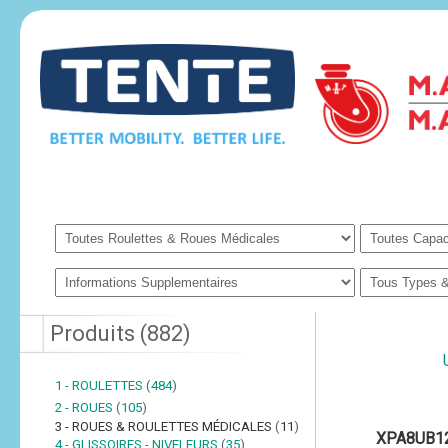
Produits
(
882
)
1 - ROULETTES
(
484
)
2 - ROUES
(
105
)
3 - ROUES & ROULETTES MÉDICALES
(
11
)
XPA8UB12
4 - GLISSOIRES - NIVELEURS
(
35
)