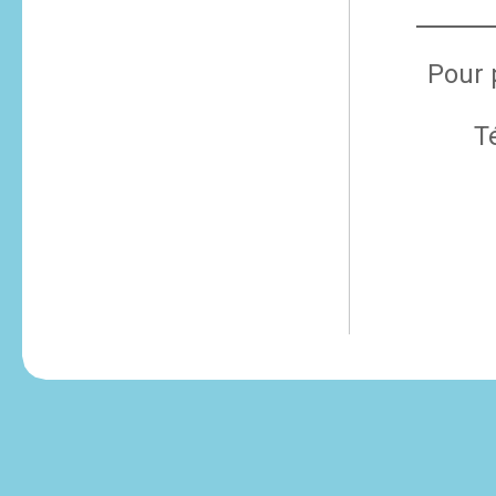
Pour 
T
tesvikiye
escort