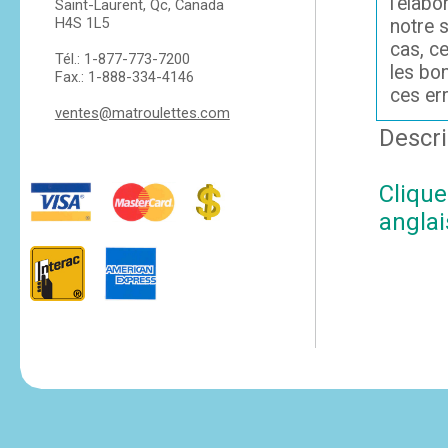
l'élabo
Saint-Laurent, Qc, Canada
H4S 1L5
notre s
cas, c
Tél.: 1-877-773-7200
les bo
Fax.: 1-888-334-4146
ces er
ventes@matroulettes.com
Descri
Clique
anglai
tesvikiye
escort