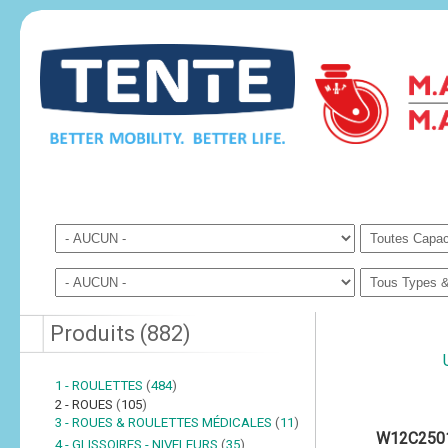
Produits
(
882
)
1 - ROULETTES
(
484
)
2 - ROUES
(
105
)
3 - ROUES & ROULETTES MÉDICALES
(
11
)
W12C250
4 - GLISSOIRES - NIVELEURS
(
35
)