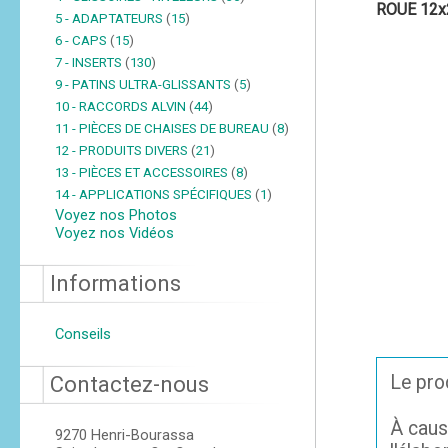
ROUE 12x2
5 - ADAPTATEURS
(
15
)
6 - CAPS
(
15
)
7 - INSERTS
(
130
)
9 - PATINS ULTRA-GLISSANTS
(
5
)
10 - RACCORDS ALVIN
(
44
)
11 - PIÈCES DE CHAISES DE BUREAU
(
8
)
12 - PRODUITS DIVERS
(
21
)
13 - PIÈCES ET ACCESSOIRES
(
8
)
14 - APPLICATIONS SPÉCIFIQUES
(
1
)
Voyez nos Photos
Voyez nos Vidéos
Informations
Conseils
Le prod
Contactez-nous
À caus
9270 Henri-Bourassa