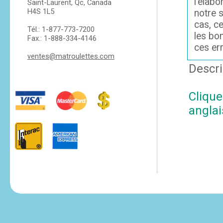
l'élabo
Saint-Laurent, Qc, Canada
H4S 1L5
notre s
cas, c
Tél.: 1-877-773-7200
les bo
Fax.: 1-888-334-4146
ces er
ventes@matroulettes.com
Descri
Clique
anglai
tesvikiye
escort