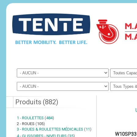
Produits
(
882
)
1 - ROULETTES
(
484
)
2 - ROUES
(
105
)
3 - ROUES & ROULETTES MÉDICALES
(
11
)
W10SP33
4 - GLISSOIRES - NIVELEURS
(
35
)