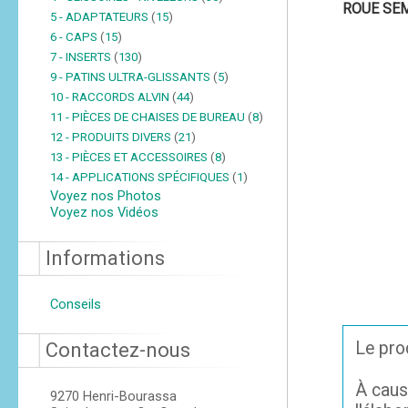
ROUE SEM
5 - ADAPTATEURS
(
15
)
6 - CAPS
(
15
)
7 - INSERTS
(
130
)
9 - PATINS ULTRA-GLISSANTS
(
5
)
10 - RACCORDS ALVIN
(
44
)
11 - PIÈCES DE CHAISES DE BUREAU
(
8
)
12 - PRODUITS DIVERS
(
21
)
13 - PIÈCES ET ACCESSOIRES
(
8
)
14 - APPLICATIONS SPÉCIFIQUES
(
1
)
Voyez nos Photos
Voyez nos Vidéos
Informations
Conseils
Le prod
Contactez-nous
À caus
9270 Henri-Bourassa