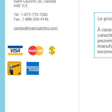
Saint-Laurent, Qc, Canada
H4S 1L5
Tél.: 1-877-773-7200
Le prod
Fax.: 1-888-334-4146
ventes@matroulettes.com
À caus
caracté
peuvent
manufa
inconv