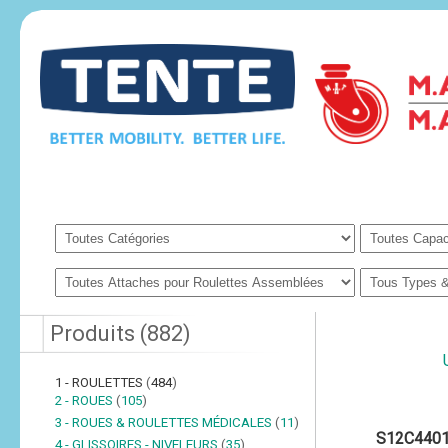
Produits
(
882
)
1 - ROULETTES
(
484
)
2 - ROUES
(
105
)
3 - ROUES & ROULETTES MÉDICALES
(
11
)
S12C440
4 - GLISSOIRES - NIVELEURS
(
35
)