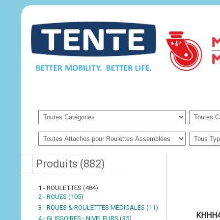
Produits
(
882
)
1 - ROULETTES
(
484
)
2 - ROUES
(
105
)
3 - ROUES & ROULETTES MÉDICALES
(
11
)
KHHH
4 - GLISSOIRES - NIVELEURS
(
35
)