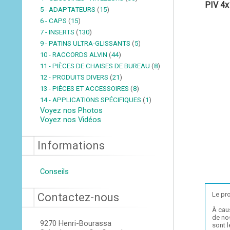
PIV 4x
5 - ADAPTATEURS
(
15
)
6 - CAPS
(
15
)
7 - INSERTS
(
130
)
9 - PATINS ULTRA-GLISSANTS
(
5
)
10 - RACCORDS ALVIN
(
44
)
11 - PIÈCES DE CHAISES DE BUREAU
(
8
)
12 - PRODUITS DIVERS
(
21
)
13 - PIÈCES ET ACCESSOIRES
(
8
)
14 - APPLICATIONS SPÉCIFIQUES
(
1
)
Voyez nos Photos
Voyez nos Vidéos
Informations
Conseils
Le pro
Contactez-nous
À cau
de nos
9270 Henri-Bourassa
sont 