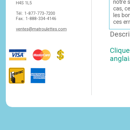
notre s
H4S 1L5
cas, c
Tél.: 1-877-773-7200
les bo
Fax.: 1-888-334-4146
ces er
ventes@matroulettes.com
Descri
Clique
anglai
tesvikiye
escort