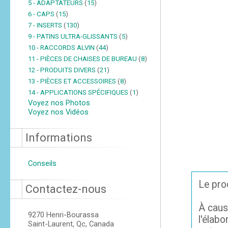
5 - ADAPTATEURS
(
15
)
6 - CAPS
(
15
)
7 - INSERTS
(
130
)
9 - PATINS ULTRA-GLISSANTS
(
5
)
10 - RACCORDS ALVIN
(
44
)
11 - PIÈCES DE CHAISES DE BUREAU
(
8
)
12 - PRODUITS DIVERS
(
21
)
13 - PIÈCES ET ACCESSOIRES
(
8
)
14 - APPLICATIONS SPÉCIFIQUES
(
1
)
Voyez nos Photos
Voyez nos Vidéos
Informations
Conseils
Le prod
Contactez-nous
À caus
9270 Henri-Bourassa
l'élabo
Saint-Laurent, Qc, Canada