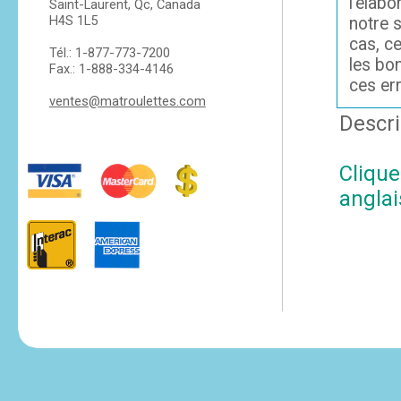
l'élabo
Saint-Laurent, Qc, Canada
H4S 1L5
notre s
cas, c
Tél.: 1-877-773-7200
les bo
Fax.: 1-888-334-4146
ces er
ventes@matroulettes.com
Descri
Clique
anglai
tesvikiye
escort