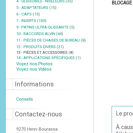
4 - GLISSOIRES - NIVELEURS
(
35
)
BLOCAGE 
5 - ADAPTATEURS
(
15
)
6 - CAPS
(
15
)
7 - INSERTS
(
130
)
9 - PATINS ULTRA-GLISSANTS
(
5
)
10 - RACCORDS ALVIN
(
44
)
11 - PIÈCES DE CHAISES DE BUREAU
(
8
)
12 - PRODUITS DIVERS
(
21
)
13 - PIÈCES ET ACCESSOIRES
(
8
)
14 - APPLICATIONS SPÉCIFIQUES
(
1
)
Voyez nos Photos
Voyez nos Vidéos
Informations
Conseils
Le prod
Contactez-nous
À caus
9270 Henri-Bourassa