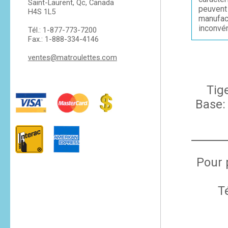
Saint-Laurent, Qc, Canada
peuvent 
H4S 1L5
manufac
inconvén
Tél.: 1-877-773-7200
Fax.: 1-888-334-4146
ventes@matroulettes.com
Tige
Base:
Pour 
T