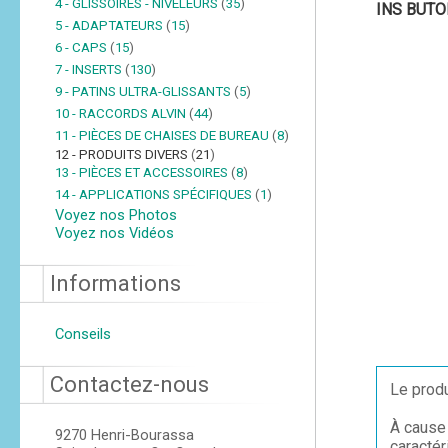
4 - GLISSOIRES - NIVELEURS
(
35
)
INS BUTOI
5 - ADAPTATEURS
(
15
)
6 - CAPS
(
15
)
7 - INSERTS
(
130
)
9 - PATINS ULTRA-GLISSANTS
(
5
)
10 - RACCORDS ALVIN
(
44
)
11 - PIÈCES DE CHAISES DE BUREAU
(
8
)
12 - PRODUITS DIVERS
(
21
)
13 - PIÈCES ET ACCESSOIRES
(
8
)
14 - APPLICATIONS SPÉCIFIQUES
(
1
)
Voyez nos Photos
Voyez nos Vidéos
Informations
Conseils
Contactez-nous
Le produ
À cause 
9270 Henri-Bourassa
caractér