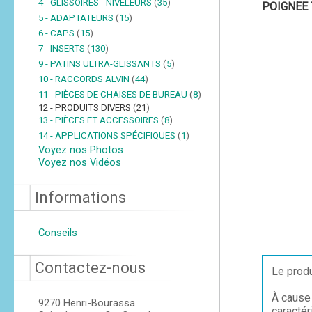
4 - GLISSOIRES - NIVELEURS
(
35
)
POIGNEE 
5 - ADAPTATEURS
(
15
)
6 - CAPS
(
15
)
7 - INSERTS
(
130
)
9 - PATINS ULTRA-GLISSANTS
(
5
)
10 - RACCORDS ALVIN
(
44
)
11 - PIÈCES DE CHAISES DE BUREAU
(
8
)
12 - PRODUITS DIVERS
(
21
)
13 - PIÈCES ET ACCESSOIRES
(
8
)
14 - APPLICATIONS SPÉCIFIQUES
(
1
)
Voyez nos Photos
Voyez nos Vidéos
Informations
Conseils
Contactez-nous
Le produ
À cause 
9270 Henri-Bourassa
caractér