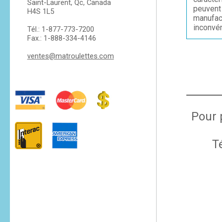
Saint-Laurent, Qc, Canada
peuvent 
H4S 1L5
manufac
inconvén
Tél.: 1-877-773-7200
Fax.: 1-888-334-4146
ventes@matroulettes.com
Pour 
T