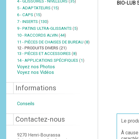
4 - GLISSOIRES - NIVELEURS
(
35
)
BIO-LUB 
5 - ADAPTATEURS
(
15
)
6 - CAPS
(
15
)
7 - INSERTS
(
130
)
9 - PATINS ULTRA-GLISSANTS
(
5
)
10 - RACCORDS ALVIN
(
44
)
11 - PIÈCES DE CHAISES DE BUREAU
(
8
)
12 - PRODUITS DIVERS
(
21
)
13 - PIÈCES ET ACCESSOIRES
(
8
)
14 - APPLICATIONS SPÉCIFIQUES
(
1
)
Voyez nos Photos
Voyez nos Vidéos
Informations
Conseils
Contactez-nous
Le produ
À cause 
9270 Henri-Bourassa
caractér