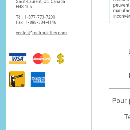
Saint-Laurent, Qc, Canada
peuvent 
H4S 1L5
manufac
inconvén
Tél.: 1-877-773-7200
Fax.: 1-888-334-4146
ventes@matroulettes.com
Pour 
T