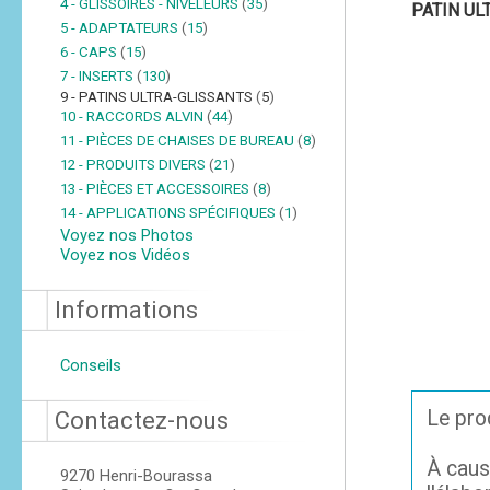
4 - GLISSOIRES - NIVELEURS
(
35
)
PATIN UL
5 - ADAPTATEURS
(
15
)
6 - CAPS
(
15
)
7 - INSERTS
(
130
)
9 - PATINS ULTRA-GLISSANTS
(
5
)
10 - RACCORDS ALVIN
(
44
)
11 - PIÈCES DE CHAISES DE BUREAU
(
8
)
12 - PRODUITS DIVERS
(
21
)
13 - PIÈCES ET ACCESSOIRES
(
8
)
14 - APPLICATIONS SPÉCIFIQUES
(
1
)
Voyez nos Photos
Voyez nos Vidéos
Informations
Conseils
Le prod
Contactez-nous
À caus
9270 Henri-Bourassa