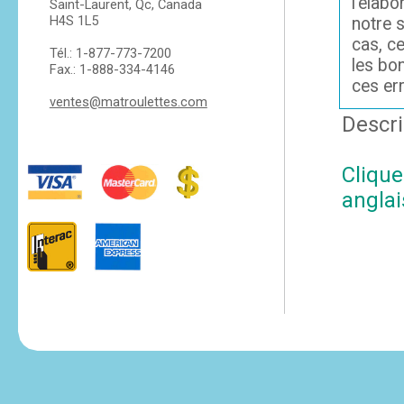
l'élabo
Saint-Laurent, Qc, Canada
H4S 1L5
notre s
cas, c
Tél.: 1-877-773-7200
les bo
Fax.: 1-888-334-4146
ces er
ventes@matroulettes.com
Descri
Clique
anglai
tesvikiye
escort