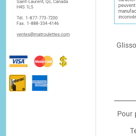
Saint-Laurent, Qc, Canada
peuvent 
H4S 1L5
manufac
inconvén
Tél.: 1-877-773-7200
Fax.: 1-888-334-4146
ventes@matroulettes.com
Gliss
Pour 
T