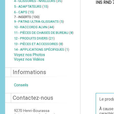
4 - GLISSOIRES - NIVELEURS
(
35
)
INS RND 
5 - ADAPTATEURS
(
15
)
6 - CAPS
(
15
)
7 - INSERTS
(
130
)
9 - PATINS ULTRA-GLISSANTS
(
5
)
10 - RACCORDS ALVIN
(
44
)
11 - PIÈCES DE CHAISES DE BUREAU
(
8
)
12 - PRODUITS DIVERS
(
21
)
13 - PIÈCES ET ACCESSOIRES
(
8
)
14 - APPLICATIONS SPÉCIFIQUES
(
1
)
Voyez nos Photos
Voyez nos Vidéos
Informations
Conseils
Contactez-nous
Le produ
À cause 
9270 Henri-Bourassa
caractér