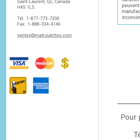
Saint-Laurent, Qc, Canada
peuvent 
H4S 1L5
manufac
inconvén
Tél.: 1-877-773-7200
Fax.: 1-888-334-4146
ventes@matroulettes.com
Pour 
T