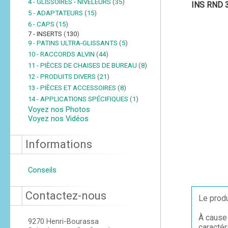
4 - GLISSOIRES - NIVELEURS
(
35
)
INS RND 
5 - ADAPTATEURS
(
15
)
6 - CAPS
(
15
)
7 - INSERTS
(
130
)
9 - PATINS ULTRA-GLISSANTS
(
5
)
10 - RACCORDS ALVIN
(
44
)
11 - PIÈCES DE CHAISES DE BUREAU
(
8
)
12 - PRODUITS DIVERS
(
21
)
13 - PIÈCES ET ACCESSOIRES
(
8
)
14 - APPLICATIONS SPÉCIFIQUES
(
1
)
Voyez nos Photos
Voyez nos Vidéos
Informations
Conseils
Contactez-nous
Le produ
À cause 
9270 Henri-Bourassa
caractér