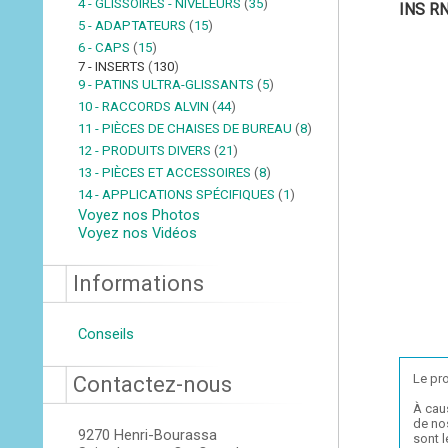
4 - GLISSOIRES - NIVELEURS
(
35
)
INS R
5 - ADAPTATEURS
(
15
)
6 - CAPS
(
15
)
7 - INSERTS
(
130
)
9 - PATINS ULTRA-GLISSANTS
(
5
)
10 - RACCORDS ALVIN
(
44
)
11 - PIÈCES DE CHAISES DE BUREAU
(
8
)
12 - PRODUITS DIVERS
(
21
)
13 - PIÈCES ET ACCESSOIRES
(
8
)
14 - APPLICATIONS SPÉCIFIQUES
(
1
)
Voyez nos Photos
Voyez nos Vidéos
Informations
Conseils
Le pro
Contactez-nous
À cau
de nos
9270 Henri-Bourassa
sont 