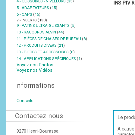
4 - GLISSOIRES - NIVELEURS
(
35
)
INS PIV 
5 - ADAPTATEURS
(
15
)
6 - CAPS
(
15
)
7 - INSERTS
(
130
)
9 - PATINS ULTRA-GLISSANTS
(
5
)
10 - RACCORDS ALVIN
(
44
)
11 - PIÈCES DE CHAISES DE BUREAU
(
8
)
12 - PRODUITS DIVERS
(
21
)
13 - PIÈCES ET ACCESSOIRES
(
8
)
14 - APPLICATIONS SPÉCIFIQUES
(
1
)
Voyez nos Photos
Voyez nos Vidéos
Informations
Conseils
Contactez-nous
Le produ
À cause 
9270 Henri-Bourassa
caractér