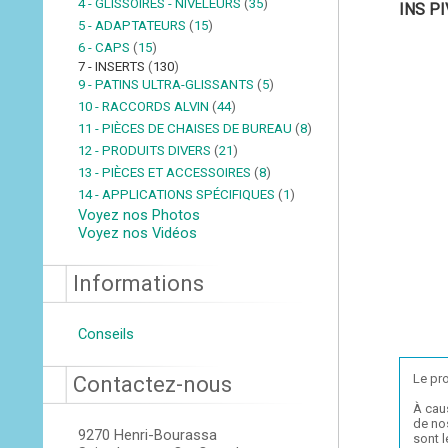
4 - GLISSOIRES - NIVELEURS
(
35
)
INS PI
5 - ADAPTATEURS
(
15
)
6 - CAPS
(
15
)
7 - INSERTS
(
130
)
9 - PATINS ULTRA-GLISSANTS
(
5
)
10 - RACCORDS ALVIN
(
44
)
11 - PIÈCES DE CHAISES DE BUREAU
(
8
)
12 - PRODUITS DIVERS
(
21
)
13 - PIÈCES ET ACCESSOIRES
(
8
)
14 - APPLICATIONS SPÉCIFIQUES
(
1
)
Voyez nos Photos
Voyez nos Vidéos
Informations
Conseils
Le pro
Contactez-nous
À cau
de nos
9270 Henri-Bourassa
sont 