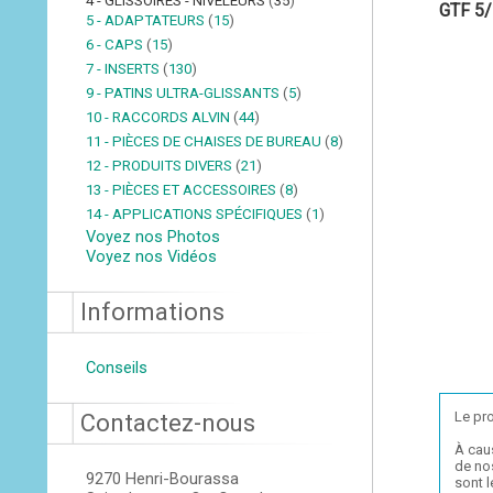
4 - GLISSOIRES - NIVELEURS
(
35
)
GTF 5
5 - ADAPTATEURS
(
15
)
6 - CAPS
(
15
)
7 - INSERTS
(
130
)
9 - PATINS ULTRA-GLISSANTS
(
5
)
10 - RACCORDS ALVIN
(
44
)
11 - PIÈCES DE CHAISES DE BUREAU
(
8
)
12 - PRODUITS DIVERS
(
21
)
13 - PIÈCES ET ACCESSOIRES
(
8
)
14 - APPLICATIONS SPÉCIFIQUES
(
1
)
Voyez nos Photos
Voyez nos Vidéos
Informations
Conseils
Le pro
Contactez-nous
À cau
de nos
9270 Henri-Bourassa
sont 