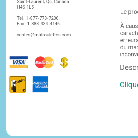
Saint-Laurent, Qc, Canada
H4S 1L5
Le prod
Tél.: 1-877-773-7200
Fax.: 1-888-334-4146
À caus
caracté
ventes@matroulettes.com
erreurs
du man
inconv
Descr
Cliqu