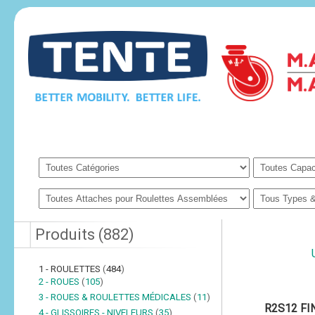
Produits
(
882
)
1 - ROULETTES
(
484
)
2 - ROUES
(
105
)
3 - ROUES & ROULETTES MÉDICALES
(
11
)
R2S12 FI
4 - GLISSOIRES - NIVELEURS
(
35
)