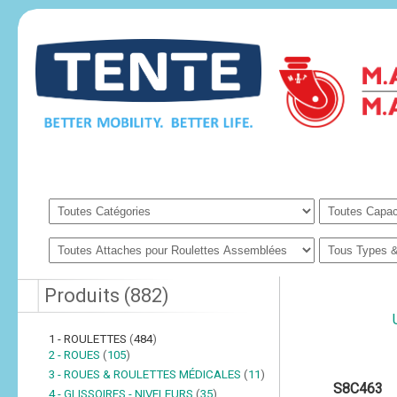
Produits
(
882
)
1 - ROULETTES
(
484
)
2 - ROUES
(
105
)
3 - ROUES & ROULETTES MÉDICALES
(
11
)
S8C463
4 - GLISSOIRES - NIVELEURS
(
35
)